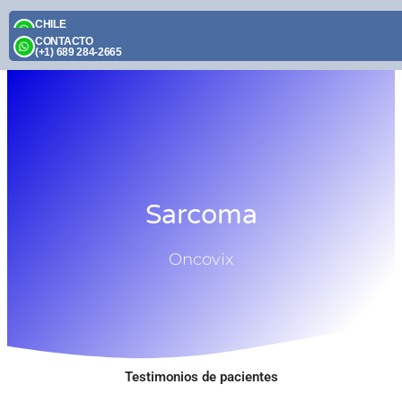
Skip
CHILE
to
(+56) 9 2395 1174
CONTACTO
content
(+1) 689 284-2665
Sarcoma
Oncovix
Testimonios de pacientes