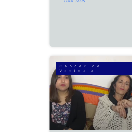
Leer Más
Cáncer de
Vesícula