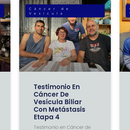
Cáncer de
Vesícula
Testimonio En
Cáncer De
Vesícula Biliar
Con Metástasis
Etapa 4
Testimonio en Cáncer de