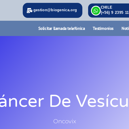
CHILE
gestion@biogenica.org
(+56) 9 2395 1
Solicitar llamada telefónica
Testimonios
Noti
áncer De Vesícu
Oncovix