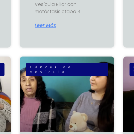
Vesícula Biliar con
metástasis etapa 4
Leer Más
Cáncer de
Vesícula