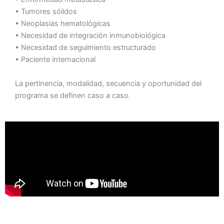
•⁠ ⁠Tumores sólidos
•⁠ ⁠Neoplasias hematológicas
•⁠ ⁠Necesidad de integración inmunobiológica
•⁠ ⁠Necesidad de seguimiento estructurado
•⁠ ⁠Paciente internacional
La pertinencia, modalidad, secuencia y oportunidad del
programa se definen caso a caso.