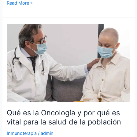
Read More »
Qué
es
la
Oncología
y
por
qué
es
vital
para
la
salud
Qué es la Oncología y por qué es
de
vital para la salud de la población
la
población
Inmunoterapia
/
admin