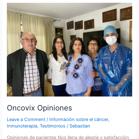
Oncovix
Opiniones
Oncovix Opiniones
Leave a Comment
/
Información sobre el cáncer
,
Inmunoterapia
,
Testimonios
/
Sebastian
Opiniones de pacientes Nos llena de alegría y satisfacción