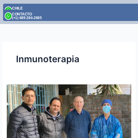
Skip
CHILE
to
(+56) 9 2395 1174
CONTACTO
content
(+1) 689 284-2665
Inmunoterapia
Oncovix
Inmunoterapia