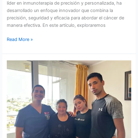
líder en inmunoterapia de precisión y personalizada, ha
desarrollado un enfoque innovador que combina la
precisión, seguridad y eficacia para abordar el cáncer de
manera efectiva. En este artículo, exploraremos
Read More »
Testimonio
cáncer
renal
en
paciente
de
65
años
Argentina