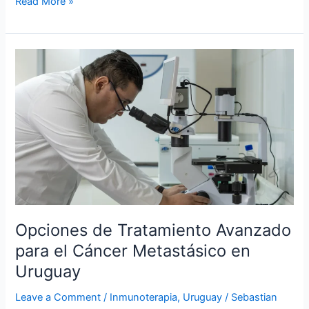
Read More »
Opciones
de
Tratamiento
Avanzado
para
el
Cáncer
Metastásico
en
Uruguay
Opciones de Tratamiento Avanzado
para el Cáncer Metastásico en
Uruguay
Leave a Comment
/
Inmunoterapia
,
Uruguay
/
Sebastian