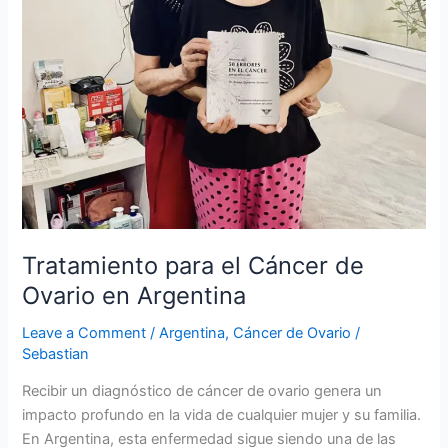
Argentina
Tratamiento para el Cáncer de
Ovario en Argentina
Leave a Comment
/
Argentina
,
Cáncer de Ovario
/
Sebastian
Recibir un diagnóstico de cáncer de ovario genera un
impacto profundo en la vida de cualquier mujer y su familia.
En Argentina, esta enfermedad sigue siendo una de las