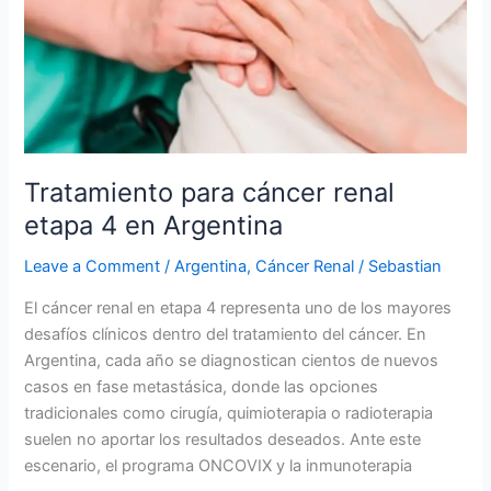
Tratamiento para cáncer renal
etapa 4 en Argentina
Leave a Comment
/
Argentina
,
Cáncer Renal
/
Sebastian
El cáncer renal en etapa 4 representa uno de los mayores
desafíos clínicos dentro del tratamiento del cáncer. En
Argentina, cada año se diagnostican cientos de nuevos
casos en fase metastásica, donde las opciones
tradicionales como cirugía, quimioterapia o radioterapia
suelen no aportar los resultados deseados. Ante este
escenario, el programa ONCOVIX y la inmunoterapia