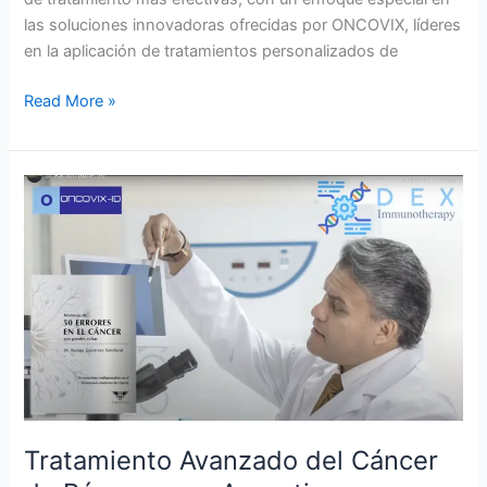
las soluciones innovadoras ofrecidas por ONCOVIX, líderes
en la aplicación de tratamientos personalizados de
Read More »
Tratamiento
Avanzado
del
Cáncer
de
Páncreas
en
Argentina
Tratamiento Avanzado del Cáncer