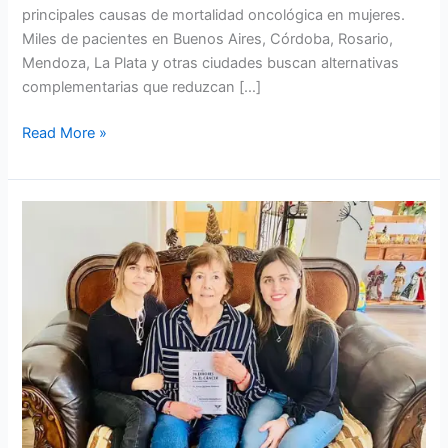
principales causas de mortalidad oncológica en mujeres.
Miles de pacientes en Buenos Aires, Córdoba, Rosario,
Mendoza, La Plata y otras ciudades buscan alternativas
complementarias que reduzcan […]
Read More »
Tratamiento
para
la
Leucemia
en
Argentina