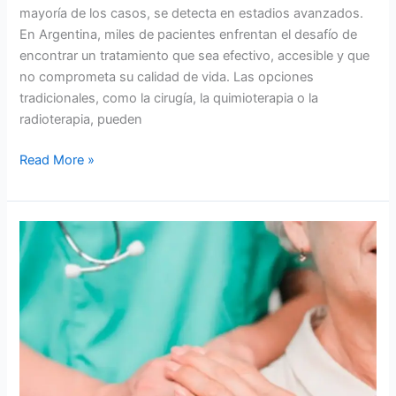
mayoría de los casos, se detecta en estadios avanzados.
En Argentina, miles de pacientes enfrentan el desafío de
encontrar un tratamiento que sea efectivo, accesible y que
no comprometa su calidad de vida. Las opciones
tradicionales, como la cirugía, la quimioterapia o la
radioterapia, pueden
Read More »
Tratamiento
para
cáncer
renal
etapa
4
en
Argentina