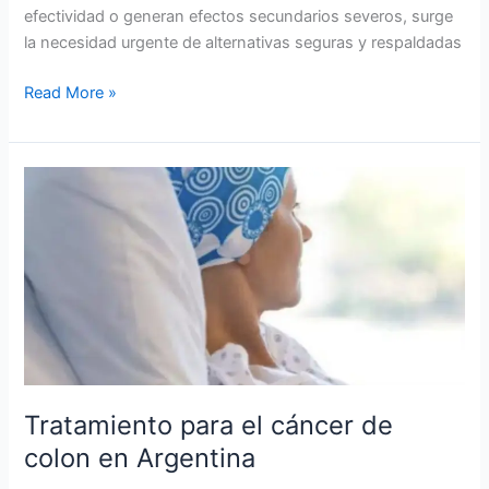
efectividad o generan efectos secundarios severos, surge
la necesidad urgente de alternativas seguras y respaldadas
Read More »
Tratamiento
para
el
cáncer
de
colon
en
Argentina
Tratamiento para el cáncer de
colon en Argentina