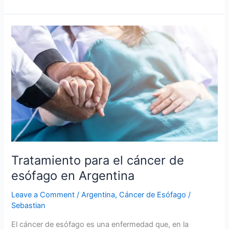
Tratamiento
para
el
cáncer
de
esófago
en
Argentina
Tratamiento para el cáncer de
esófago en Argentina
Leave a Comment
/
Argentina
,
Cáncer de Esófago
/
Sebastian
El cáncer de esófago es una enfermedad que, en la