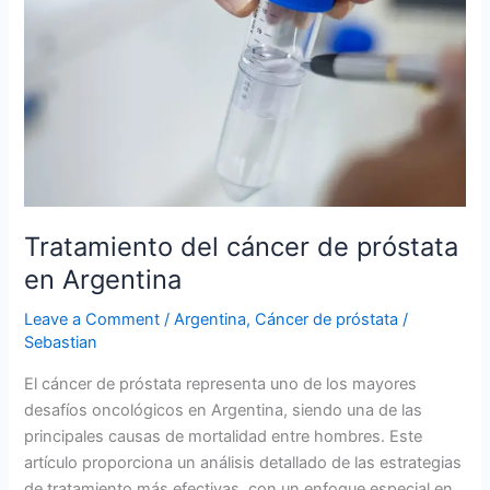
cáncer
de
próstata
en
Argentina
Tratamiento del cáncer de próstata
en Argentina
Leave a Comment
/
Argentina
,
Cáncer de próstata
/
Sebastian
El cáncer de próstata representa uno de los mayores
desafíos oncológicos en Argentina, siendo una de las
principales causas de mortalidad entre hombres. Este
artículo proporciona un análisis detallado de las estrategias
de tratamiento más efectivas, con un enfoque especial en