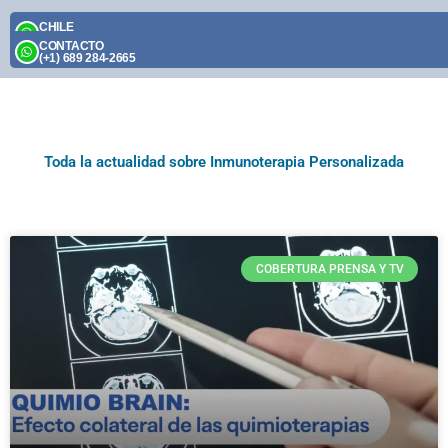
Skip
CHILE
to
(+56) 9 2395 1174
CONTACTO
content
(+1) 689 284-2665
Toda la actualidad sobre Inmunoterapia Personalizada
Page
Page
Page
Page
Page
COBERTURA PRENSA Y TV