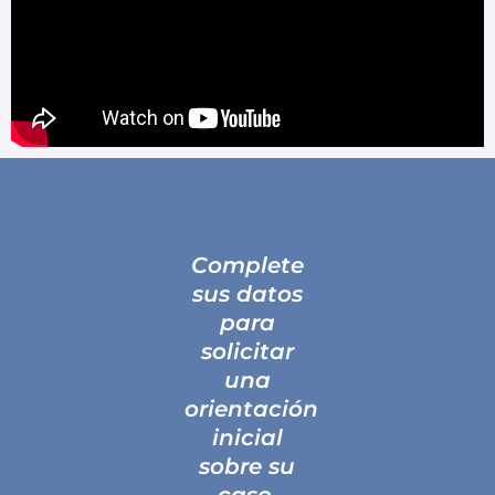
Complete
sus datos
para
solicitar
una
orientación
inicial
sobre su