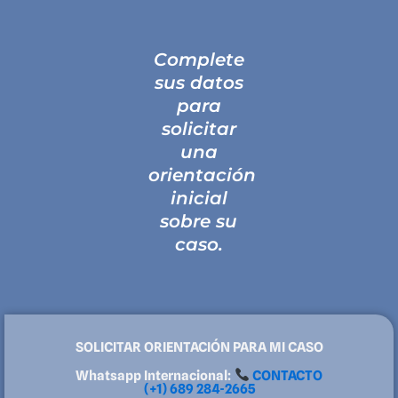
Complete
sus datos
para
solicitar
una
orientación
inicial
sobre su
caso.
SOLICITAR ORIENTACIÓN PARA MI CASO
Whatsapp Internacional:
CONTACTO
(+1) 689 284-2665