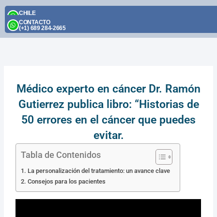
Skip
CHILE
to
(+56) 9 2395 1174
CONTACTO
content
(+1) 689 284-2665
Médico experto en cáncer Dr. Ramón
Gutierrez publica libro: “Historias de
50 errores en el cáncer que puedes
evitar.
Tabla de Contenidos
La personalización del tratamiento: un avance clave
Consejos para los pacientes