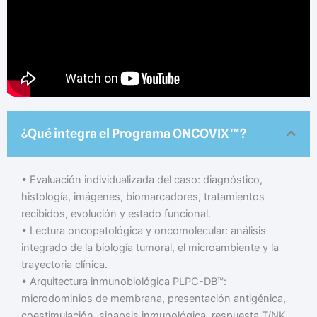
¿Qué integra el Programa ONCOVIX™?
• Evaluación individualizada del caso: diagnóstico,
histología, imágenes, biomarcadores, tratamientos
recibidos, evolución y estado funcional.
• Lectura oncopatológica y oncomolecular: análisis
integrado de la biología tumoral, el microambiente y la
trayectoria clínica.
• Arquitectura inmunobiológica PLPC-DB™:
microdominios de membrana, presentación antigénica,
coestimulación, sinapsis inmunológica, respuesta T/NK,