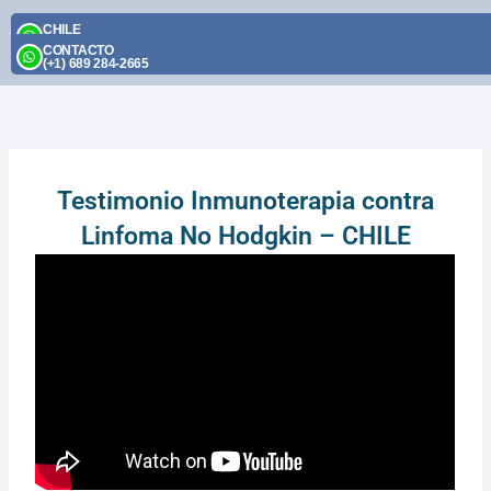
Skip
CHILE
to
(+56) 9 2395 1174
CONTACTO
content
(+1) 689 284-2665
Testimonio Inmunoterapia contra
Linfoma No Hodgkin – CHILE