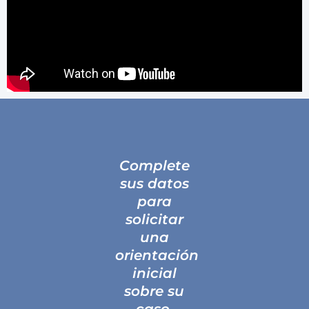
Complete
sus datos
para
solicitar
una
orientación
inicial
sobre su