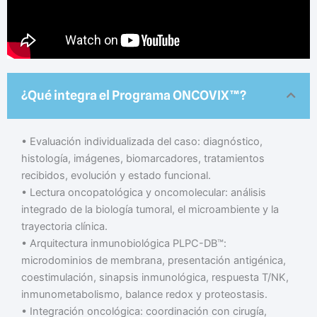
¿Qué integra el Programa ONCOVIX™?
• Evaluación individualizada del caso: diagnóstico,
histología, imágenes, biomarcadores, tratamientos
recibidos, evolución y estado funcional.
• Lectura oncopatológica y oncomolecular: análisis
integrado de la biología tumoral, el microambiente y la
trayectoria clínica.
• Arquitectura inmunobiológica PLPC-DB™:
microdominios de membrana, presentación antigénica,
coestimulación, sinapsis inmunológica, respuesta T/NK,
inmunometabolismo, balance redox y proteostasis.
• Integración oncológica: coordinación con cirugía,