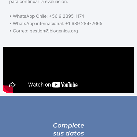
para continuar la evaluación.
• WhatsApp Chile: +56 9 2395 1174
• WhatsApp internacional: +1 689 284-2665
• Correo: gestion@biogenica.org
Complete
sus datos