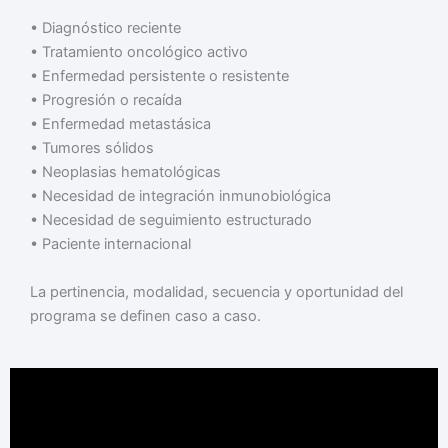
•⁠ ⁠Diagnóstico reciente
•⁠ ⁠Tratamiento oncológico activo
•⁠ ⁠Enfermedad persistente o resistente
•⁠ ⁠Progresión o recaída
•⁠ ⁠Enfermedad metastásica
•⁠ ⁠Tumores sólidos
•⁠ ⁠Neoplasias hematológicas
•⁠ ⁠Necesidad de integración inmunobiológica
•⁠ ⁠Necesidad de seguimiento estructurado
•⁠ ⁠Paciente internacional
La pertinencia, modalidad, secuencia y oportunidad del
programa se definen caso a caso.