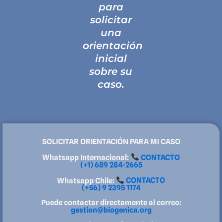
para
solicitar
una
orientación
inicial
sobre su
caso.
SOLICITAR ORIENTACIÓN PARA MI CASO
Whatsapp Internacional:
CONTACTO
(+1) 689 284-2665
Whatsapp Chile:
CONTACTO
(+56) 9 2395 1174
Puede contactar directamente al correo:
gestion@biogenica.org