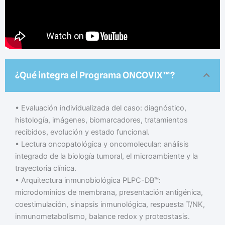
¿Qué integra el Programa ONCOVIX™?
• Evaluación individualizada del caso: diagnóstico,
histología, imágenes, biomarcadores, tratamientos
recibidos, evolución y estado funcional.
• Lectura oncopatológica y oncomolecular: análisis
integrado de la biología tumoral, el microambiente y la
trayectoria clínica.
• Arquitectura inmunobiológica PLPC-DB™:
microdominios de membrana, presentación antigénica,
coestimulación, sinapsis inmunológica, respuesta T/NK,
inmunometabolismo, balance redox y proteostasis.