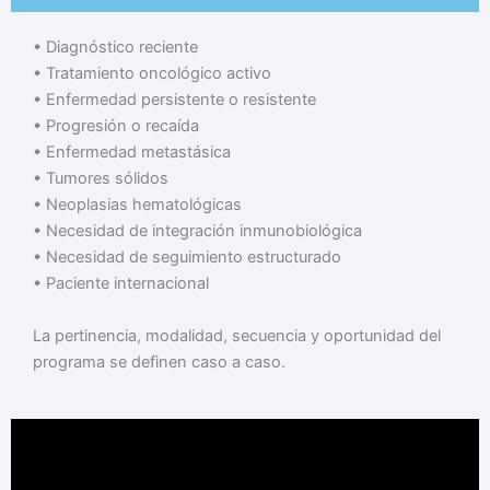
•⁠ ⁠Diagnóstico reciente
•⁠ ⁠Tratamiento oncológico activo
•⁠ ⁠Enfermedad persistente o resistente
•⁠ ⁠Progresión o recaída
•⁠ ⁠Enfermedad metastásica
•⁠ ⁠Tumores sólidos
•⁠ ⁠Neoplasias hematológicas
•⁠ ⁠Necesidad de integración inmunobiológica
•⁠ ⁠Necesidad de seguimiento estructurado
•⁠ ⁠Paciente internacional
La pertinencia, modalidad, secuencia y oportunidad del
programa se definen caso a caso.