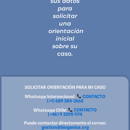
sus datos
para
solicitar
una
orientación
inicial
sobre su
caso.
SOLICITAR ORIENTACIÓN PARA MI CASO
Whatsapp Internacional:
CONTACTO
(+1) 689 284-2665
Whatsapp Chile:
CONTACTO
(+56) 9 2395 1174
Puede contactar directamente al correo:
gestion@biogenica.org