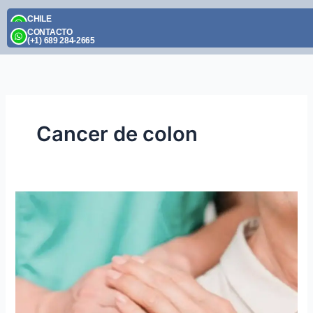
Skip
CHILE
to
(+56) 9 2395 1174
CONTACTO
content
(+1) 689 284-2665
Cancer de colon
Tratamiento
avanzado
contra
el
cáncer
de
colon