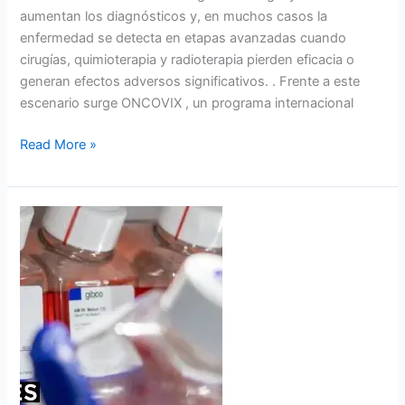
aumentan los diagnósticos y, en muchos casos la
enfermedad se detecta en etapas avanzadas cuando
cirugías, quimioterapia y radioterapia pierden eficacia o
generan efectos adversos significativos. . Frente a este
escenario surge ONCOVIX , un programa internacional
Read More »
Tratamiento
para
el
cáncer
de
colon
en
México