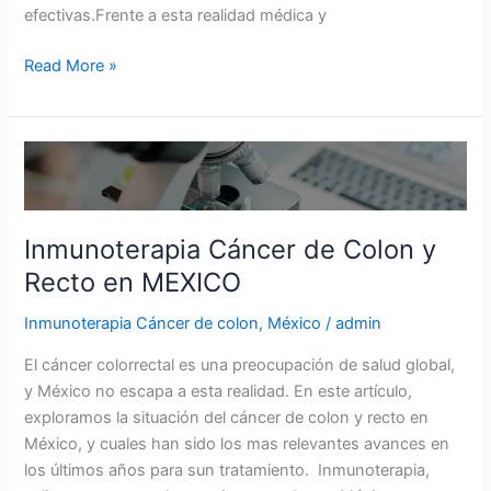
efectivas.Frente a esta realidad médica y
Read More »
Inmunoterapia
Cáncer
de
Colon
Inmunoterapia Cáncer de Colon y
y
Recto en MEXICO
Recto
en
Inmunoterapia Cáncer de colon
,
México
/
admin
MEXICO
El cáncer colorrectal es una preocupación de salud global,
y México no escapa a esta realidad. En este artículo,
exploramos la situación del cáncer de colon y recto en
México, y cuales han sido los mas relevantes avances en
los últimos años para sun tratamiento. Inmunoterapia,