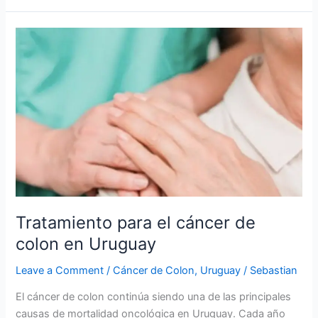
Tratamiento
para
el
cáncer
de
colon
en
Uruguay
Tratamiento para el cáncer de
colon en Uruguay
Leave a Comment
/
Cáncer de Colon
,
Uruguay
/
Sebastian
El cáncer de colon continúa siendo una de las principales
causas de mortalidad oncológica en Uruguay. Cada año