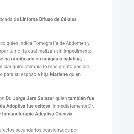
sticada de
Linfoma Difuso de Células
édico quien indica Tomografía de Abdomen y
rpar tumor la cual realizan sin impedimento;
e ha ramificado en amígdala palatina,
iciar quimioterapia lo más pronto posible,
mo para su esposo e hija
Marlene
quien
con
Dr. Jorge Jara Salazar
quien
también fue
ia Adoptiva fue exitosa
; inmediatamente Dr.
 Inmunoterapia Adoptiva Oncovix.
 efectos secundarios ocasionados por