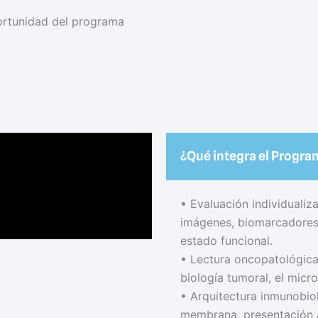
portunidad del programa
¿Qué integra el Prog
• Evaluación individualiza
imágenes, biomarcadores,
estado funcional.
• Lectura oncopatológica 
biología tumoral, el micro
• Arquitectura inmunobi
membrana, presentación a