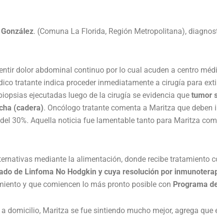
 González
. (Comuna La Florida, Región Metropolitana), diagno
sentir dolor abdominal continuo por lo cual acuden a centro m
ico tratante indica proceder inmediatamente a cirugía para exti
opsias ejecutadas luego de la cirugía se evidencia que
tumor s
echa (cadera)
. Oncólogo tratante comenta a Maritza que deben in
o del 30%. Aquella noticia fue lamentable tanto para Maritza co
ternativas mediante la alimentación, donde recibe tratamiento 
cado de Linfoma No Hodgkin y cuya resolución por inmunoterap
tamiento y que comiencen lo más pronto posible con
Programa de
 a domicilio, Maritza se fue sintiendo mucho mejor, agrega que