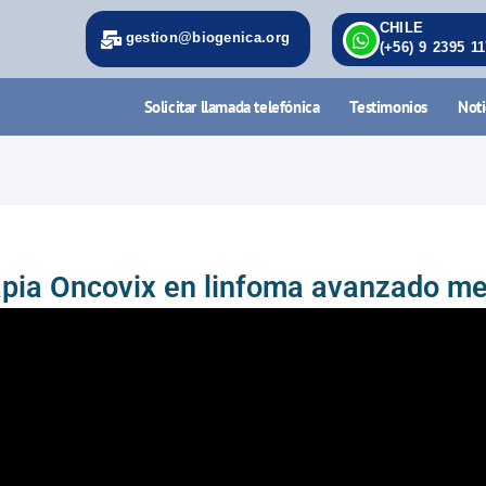
CHILE
gestion@biogenica.org
(+56) 9 2395 1
Solicitar llamada telefónica
Testimonios
Noti
pia Oncovix en linfoma avanzado me