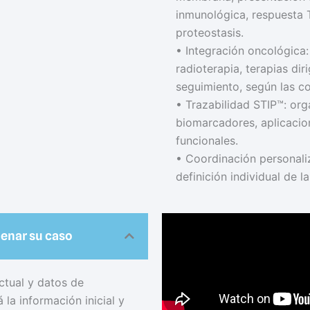
inmunológica, respuesta
proteostasis.
• Integración oncológica:
radioterapia, terapias di
seguimiento, según las c
• Trazabilidad STIP™: org
biomarcadores, aplicacion
funcionales.
• Coordinación personaliz
definición individual de 
denar su caso
ctual y datos de
la información inicial y