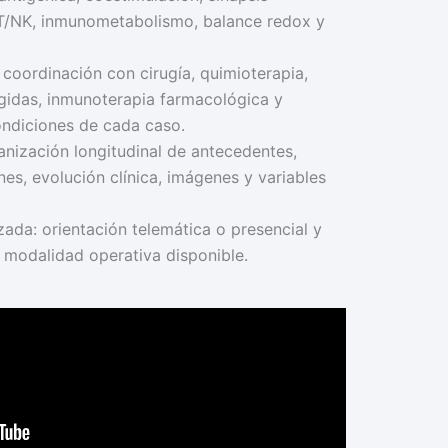
 T/NK, inmunometabolismo, balance redox y
 coordinación con cirugía, quimioterapia,
rigidas, inmunoterapia farmacológica y
ondiciones de cada caso.
anización longitudinal de antecedentes,
es, evolución clínica, imágenes y variables
ada: orientación telemática o presencial y
la modalidad operativa disponible.