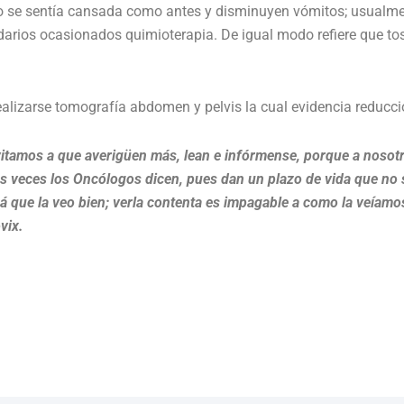
no se sentía cansada como antes y disminuyen vómitos; usualme
darios ocasionados quimioterapia. De igual modo refiere que to
ealizarse tomografía abdomen y pelvis la cual evidencia reduc
vitamos a que averigüen más, lean e infórmense, porque a nosot
veces los Oncólogos dicen, pues dan un plazo de vida que no si
 que la veo bien; verla contenta es impagable a como la veíamo
vix.