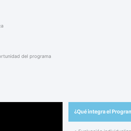
ca
portunidad del programa
¿Qué integra el Prog