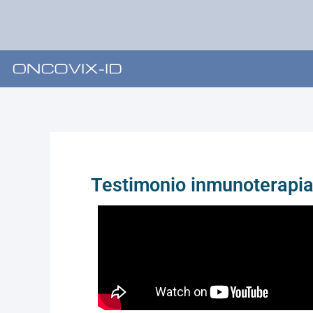
Skip
to
content
Testimonio inmunoterapia