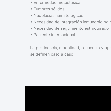
•⁠ ⁠Enfermedad metastásica
•⁠ ⁠Tumores sólidos
•⁠ ⁠Neoplasias hematológicas
•⁠ ⁠Necesidad de integración inmunobiológi
•⁠ ⁠Necesidad de seguimiento estructurado
•⁠ ⁠Paciente internacional
La pertinencia, modalidad, secuencia y o
se definen caso a caso.