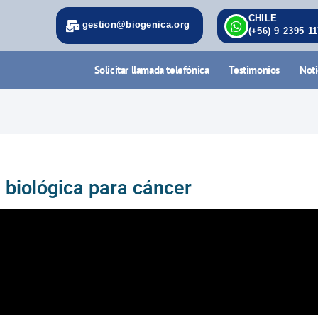
CHILE
gestion@biogenica.org
(+56) 9 2395 1
Solicitar llamada telefónica
Testimonios
Noti
 biológica para cáncer