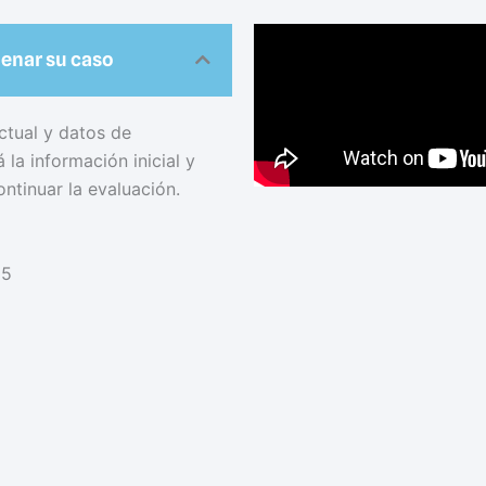
denar su caso
ctual y datos de
la información inicial y
ontinuar la evaluación.
65