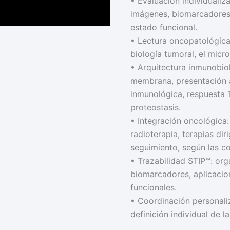
• Evaluación individualiza
imágenes, biomarcadores,
estado funcional.
• Lectura oncopatológica 
biología tumoral, el micro
• Arquitectura inmunobi
membrana, presentación a
inmunológica, respuesta
proteostasis.
• Integración oncológica:
radioterapia, terapias di
seguimiento, según las c
• Trazabilidad STIP™: org
biomarcadores, aplicacion
funcionales.
• Coordinación personaliz
definición individual de 