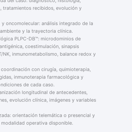
da del caso: diagnóstico, histología,
 tratamientos recibidos, evolución y
y oncomolecular: análisis integrado de la
ambiente y la trayectoria clínica.
ológica PLPC-DB™: microdominios de
ntigénica, coestimulación, sinapsis
 T/NK, inmunometabolismo, balance redox y
 coordinación con cirugía, quimioterapia,
rigidas, inmunoterapia farmacológica y
ondiciones de cada caso.
anización longitudinal de antecedentes,
es, evolución clínica, imágenes y variables
ada: orientación telemática o presencial y
la modalidad operativa disponible.