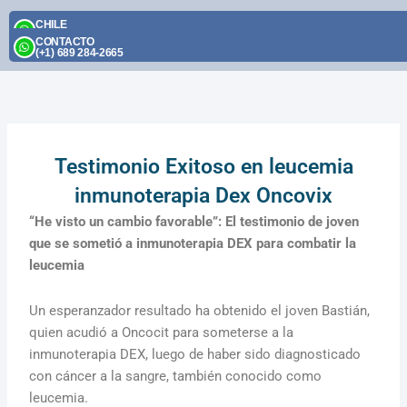
Skip
CHILE
to
(+56) 9 2395 1174
CONTACTO
content
(+1) 689 284-2665
Testimonio Exitoso en leucemia
inmunoterapia Dex Oncovix
“He visto un cambio favorable”: El testimonio de joven
que se sometió a inmunoterapia DEX para combatir la
leucemia
Un esperanzador resultado ha obtenido el joven Bastián,
quien acudió a Oncocit para someterse a la
inmunoterapia DEX, luego de haber sido diagnosticado
con cáncer a la sangre, también conocido como
leucemia.