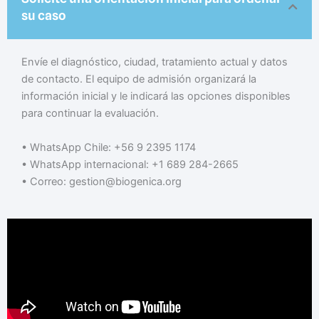
su caso
Envíe el diagnóstico, ciudad, tratamiento actual y datos
de contacto. El equipo de admisión organizará la
información inicial y le indicará las opciones disponibles
para continuar la evaluación.
• WhatsApp Chile: +56 9 2395 1174
• WhatsApp internacional: +1 689 284-2665
• Correo: gestion@biogenica.org