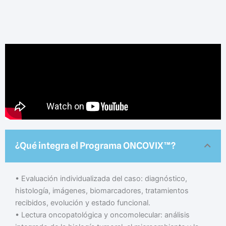
¿Qué integra el Programa ONCOVIX™?
• Evaluación individualizada del caso: diagnóstico,
histología, imágenes, biomarcadores, tratamientos
recibidos, evolución y estado funcional.
• Lectura oncopatológica y oncomolecular: análisis