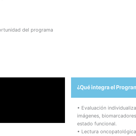
portunidad del programa
¿Qué integra el Prog
• Evaluación individualiza
imágenes, biomarcadores,
estado funcional.
• Lectura oncopatológica 