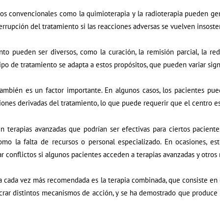
os convencionales como la quimioterapia y la radioterapia pueden gen
terrupción del tratamiento si las reacciones adversas se vuelven insoste
nto pueden ser diversos, como la curación, la remisión parcial, la re
tipo de tratamiento se adapta a estos propósitos, que pueden variar sig
 también es un factor importante. En algunos casos, los pacientes pu
iones derivadas del tratamiento, lo que puede requerir que el centro es
en terapias avanzadas que podrían ser efectivas para ciertos pacient
omo la falta de recursos o personal especializado. En ocasiones, es
r conflictos si algunos pacientes acceden a terapias avanzadas y otros 
a cada vez más recomendada es la terapia combinada, que consiste en 
crar distintos mecanismos de acción, y se ha demostrado que produce