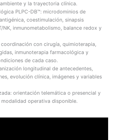
ambiente y la trayectoria clínica.
ológica PLPC-DB™: microdominios de
ntigénica, coestimulación, sinapsis
 T/NK, inmunometabolismo, balance redox y
 coordinación con cirugía, quimioterapia,
rigidas, inmunoterapia farmacológica y
ondiciones de cada caso.
anización longitudinal de antecedentes,
es, evolución clínica, imágenes y variables
ada: orientación telemática o presencial y
la modalidad operativa disponible.