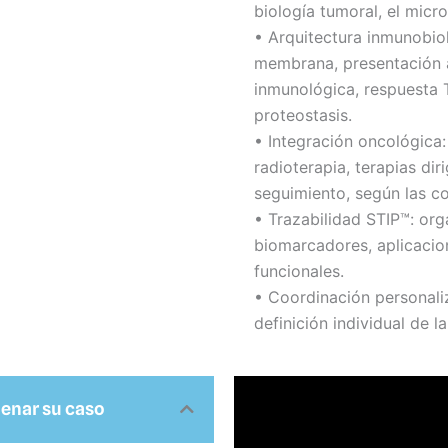
biología tumoral, el micro
• Arquitectura inmunobi
membrana, presentación a
inmunológica, respuesta
proteostasis.
• Integración oncológica:
radioterapia, terapias di
seguimiento, según las c
• Trazabilidad STIP™: org
biomarcadores, aplicacion
funcionales.
• Coordinación personaliz
definición individual de 
denar su caso